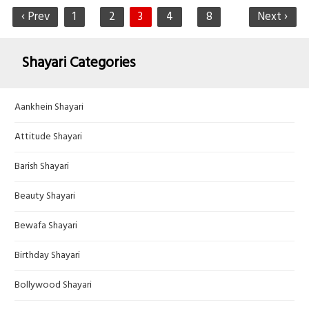
‹ Prev
1
2
3
4
8
Next ›
Shayari Categories
Aankhein Shayari
Attitude Shayari
Barish Shayari
Beauty Shayari
Bewafa Shayari
Birthday Shayari
Bollywood Shayari