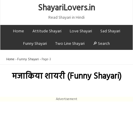
ShayariLovers.in
Read Shayari in Hindi
Home
Attitude Shayari
Love Shayari
Sad Shayari
Funny Shayari
Two Line Shayari
🔎 Search
Home
Funny Shayari
Page-3
मजाकिया शायरी (Funny Shayari)
Advertisement