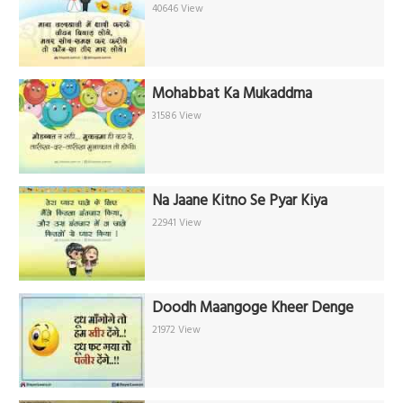
40646 View
Mohabbat Ka Mukaddma
31586 View
Na Jaane Kitno Se Pyar Kiya
22941 View
Doodh Maangoge Kheer Denge
21972 View