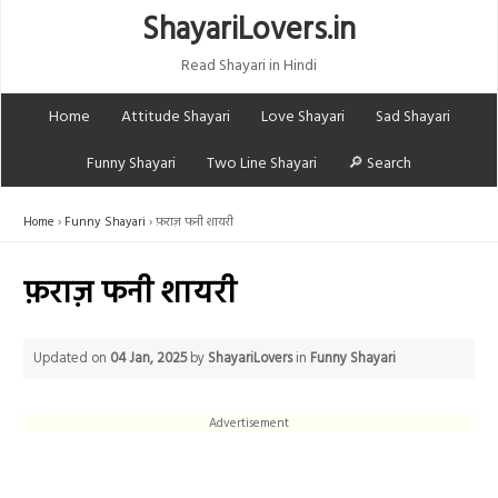
ShayariLovers.in
Read Shayari in Hindi
Home
Attitude Shayari
Love Shayari
Sad Shayari
Funny Shayari
Two Line Shayari
🔎 Search
Home
Funny Shayari
फ़राज़ फनी शायरी
फ़राज़ फनी शायरी
Updated on
04 Jan, 2025
by
ShayariLovers
in
Funny Shayari
Advertisement