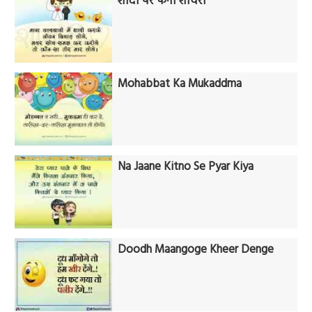
शादी पर फनी शायरी
Mohabbat Ka Mukaddma
Na Jaane Kitno Se Pyar Kiya
Doodh Maangoge Kheer Denge