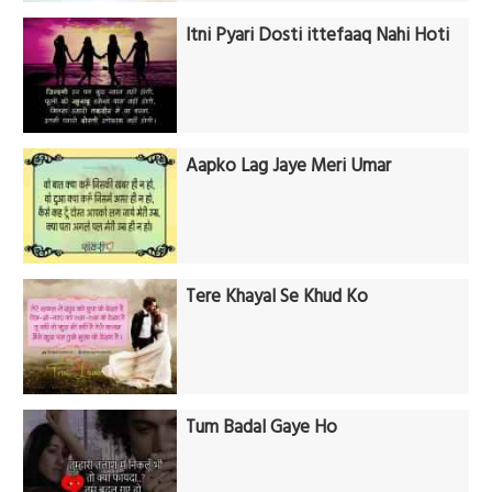
Itni Pyari Dosti ittefaaq Nahi Hoti
Aapko Lag Jaye Meri Umar
Tere Khayal Se Khud Ko
Tum Badal Gaye Ho