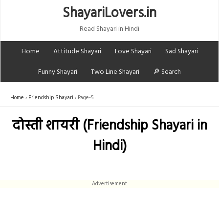
ShayariLovers.in
Read Shayari in Hindi
Home
Attitude Shayari
Love Shayari
Sad Shayari
Funny Shayari
Two Line Shayari
🔎 Search
Home
Friendship Shayari
Page-5
दोस्ती शायरी (Friendship Shayari in
Hindi)
Advertisement