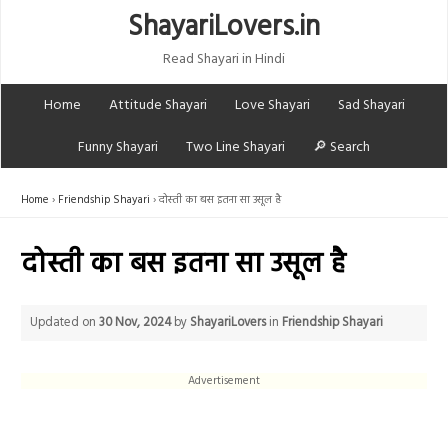
ShayariLovers.in
Read Shayari in Hindi
Home
Attitude Shayari
Love Shayari
Sad Shayari
Funny Shayari
Two Line Shayari
🔎 Search
Home
Friendship Shayari
दोस्ती का बस इतना सा उसूल है
दोस्ती का बस इतना सा उसूल है
Updated on
30 Nov, 2024
by
ShayariLovers
in
Friendship Shayari
Advertisement