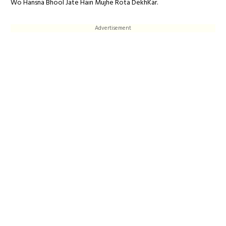
Wo Hansna Bhool Jate Hain Mujhe Rota DekhKar.
Advertisement