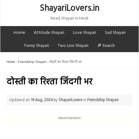
ShayariLovers.in
Read Shayari in Hindi
Home
Attitude Shayari
Love Shayari
Sad Shayari
Funny Shayari
Two Line Shayari
🔎 Search
Home
Friendship Shayari
दोस्ती का रिश्ता जिंदगी भर
दोस्ती का रिश्ता जिंदगी भर
Updated on
19 Aug, 2024
by
ShayariLovers
in
Friendship Shayari
Advertisement