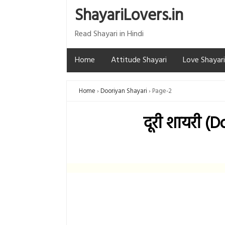
ShayariLovers.in
Read Shayari in Hindi
Home
Attitude Shayari
Love Shayari
Home
Dooriyan Shayari
Page-2
दूरी शायरी (D