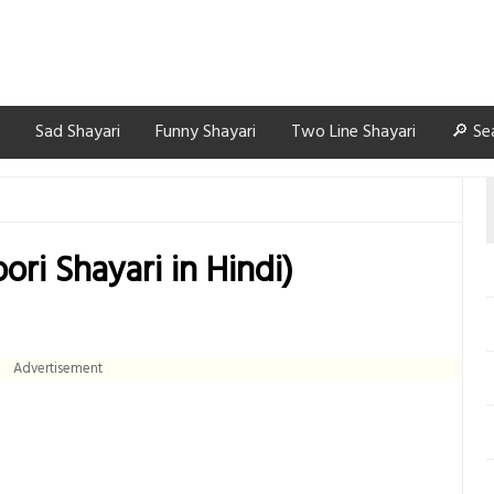
Sad Shayari
Funny Shayari
Two Line Shayari
🔎 Se
oori Shayari in Hindi)
Advertisement