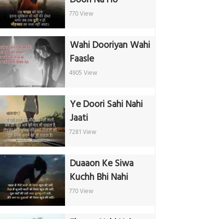
770 View
Wahi Dooriyan Wahi
Faasle
4905 View
Ye Doori Sahi Nahi
Jaati
7281 View
Duaaon Ke Siwa
Kuchh Bhi Nahi
770 View