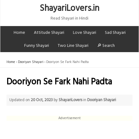
ShayariLovers.in
Read Shayari in Hindi
Home
Attitude Shayari
Love Shayari
Sad Shayari
Funny Shayari
Two Line Shayari
🔎 Search
Home
Dooriyan Shayari
Dooriyon Se Fark Nahi Padta
Dooriyon Se Fark Nahi Padta
Updated on
20 Oct, 2023
by
ShayariLovers
in
Dooriyan Shayari
Advertisement