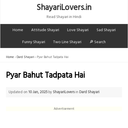
ShayariLovers.in
Read Shayari in Hindi
Home
Attitude Shayari
Love Shayari
Sad Shayari
Funny Shayari
Two Line Shayari
🔎 Search
Home
Dard Shayari
Pyar Bahut Tadpata Hai
Pyar Bahut Tadpata Hai
Updated on
10 Jan, 2025
by
ShayariLovers
in
Dard Shayari
Advertisement