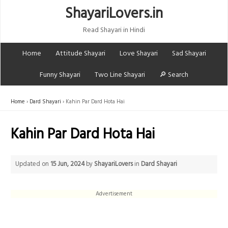
ShayariLovers.in
Read Shayari in Hindi
Home
Attitude Shayari
Love Shayari
Sad Shayari
Funny Shayari
Two Line Shayari
🔎 Search
Home
Dard Shayari
Kahin Par Dard Hota Hai
Kahin Par Dard Hota Hai
Updated on
15 Jun, 2024
by
ShayariLovers
in
Dard Shayari
Advertisement