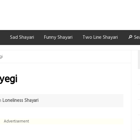
Sad Shayari
Funny Shayari
Two Line Shayari
🔎 Se
gi
ayegi
n
Loneliness Shayari
Advertisement