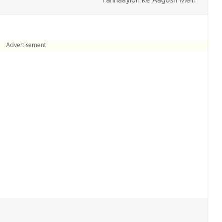
Tanhaayion Ke Aagosh Mein
Advertisement