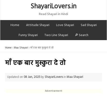
ShayariLovers.in
Read Shayari in Hindi
Home
Attitude Shayari
Love Shayari
Sad Shayari
Funny Shayari
Two Line Shayari
🔎 Search
Home
Maa Shayari
माँ एक बार मुस्कुरा दे तो
माँ एक बार मुस्कुरा दे तो
Updated on
08 Jan, 2025
by
ShayariLovers
in
Maa Shayari
Advertisement