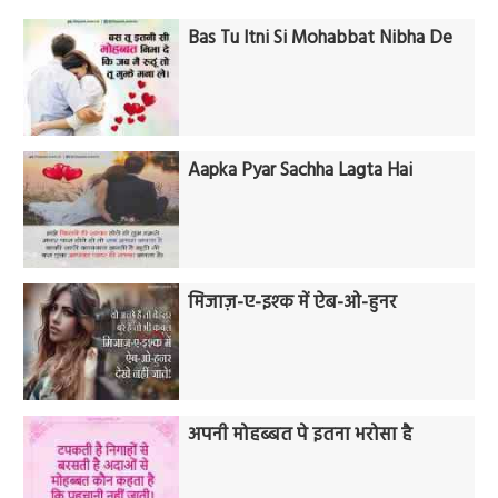
Bas Tu Itni Si Mohabbat Nibha De
Aapka Pyar Sachha Lagta Hai
मिजाज़-ए-इश्क में ऐब-ओ-हुनर
अपनी मोहब्बत पे इतना भरोसा है