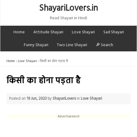
ShayariLovers.in
Read Shayari in Hindi
Home
Attitude Shayari
Love Shayari
Sad Shayari
Funny Shayari
Two Line Shayari
🔎 Search
Home
Love Shayari
किसी का होना पड़ता है
किसी का होना पड़ता है
Posted on
19 Jun, 2023
by
ShayariLovers
in
Love Shayari
Advertisement