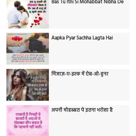
Bas Tu Itni Si Mohabbat Nibha De
Aapka Pyar Sachha Lagta Hai
मिजाज़-ए-इश्क में ऐब-ओ-हुनर
अपनी मोहब्बत पे इतना भरोसा है