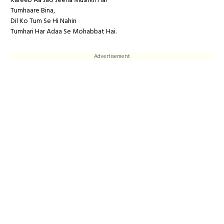
Kareeb Aa Jao Jeena Mushkil Hai
Tumhaare Bina,
Dil Ko Tum Se Hi Nahin
Tumhari Har Adaa Se Mohabbat Hai.
Advertisement