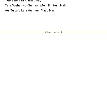
Yeh Zarf-Zarf Ki Baat Hai,
Tere Weham-o-Gumaan Mein Bhi Hum Nahi
Aur Tu Lafz Lafz Humnein Yaad Hai.
Advertisement