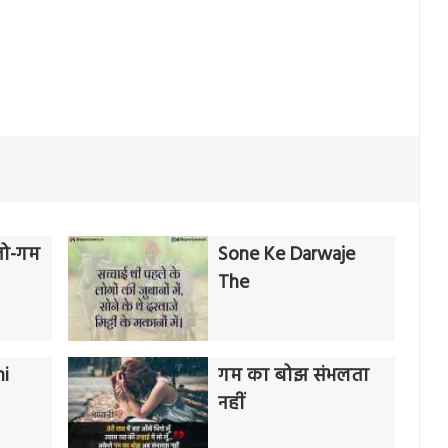
ंजो-गम
Sone Ke Darwaje
The
ni
गम का बोझ संभलता
नहीं