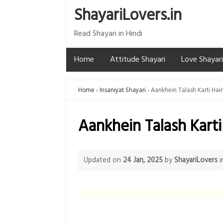
ShayariLovers.in
Read Shayari in Hindi
Home
Attitude Shayari
Love Shayari
Home
Insaniyat Shayari
Aankhein Talash Karti Hai
Aankhein Talash Karti
Updated on
24 Jan, 2025
by
ShayariLovers
i