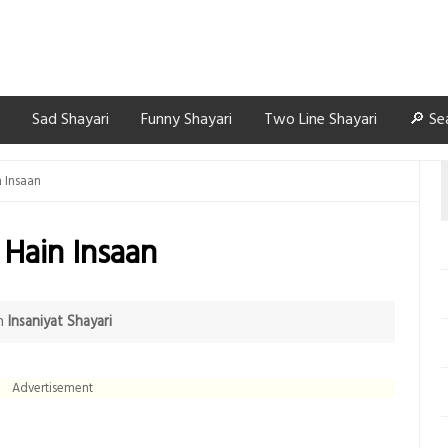
Sad Shayari
Funny Shayari
Two Line Shayari
🔎 Se
n Insaan
 Hain Insaan
n
Insaniyat Shayari
Advertisement