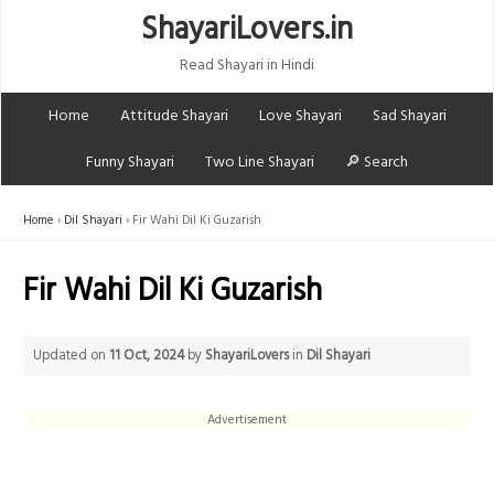
ShayariLovers.in
Read Shayari in Hindi
Home
Attitude Shayari
Love Shayari
Sad Shayari
Funny Shayari
Two Line Shayari
🔎 Search
Home
Dil Shayari
Fir Wahi Dil Ki Guzarish
Fir Wahi Dil Ki Guzarish
Updated on
11 Oct, 2024
by
ShayariLovers
in
Dil Shayari
Advertisement