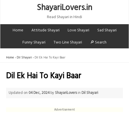
ShayariLovers.in
Read Shayari in Hindi
Home
Attitude Shayari
Love Shayari
Sad Shayari
Funny Shayari
Two Line Shayari
🔎 Search
Home
Dil Shayari
Dil Ek Hai To Kayi Baar
Dil Ek Hai To Kayi Baar
Updated on
04 Dec, 2024
by
ShayariLovers
in
Dil Shayari
Advertisement