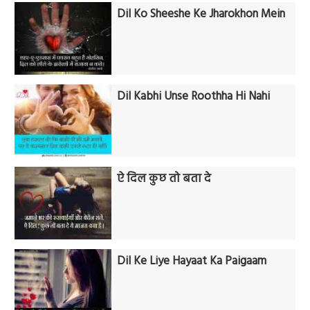
Dil Ko Sheeshe Ke Jharokhon Mein
Dil Kabhi Unse Roothha Hi Nahi
ऐ दिल कुछ तो बता दे
Dil Ke Liye Hayaat Ka Paigaam