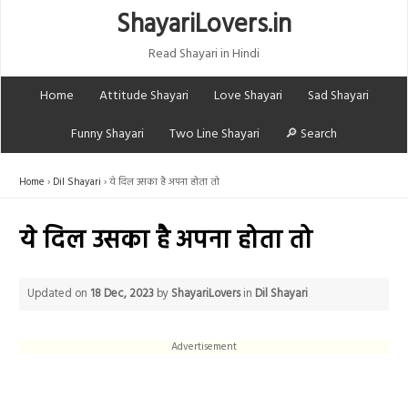
ShayariLovers.in
Read Shayari in Hindi
Home
Attitude Shayari
Love Shayari
Sad Shayari
Funny Shayari
Two Line Shayari
🔎 Search
Home
Dil Shayari
ये दिल उसका है अपना होता तो
ये दिल उसका है अपना होता तो
Updated on
18 Dec, 2023
by
ShayariLovers
in
Dil Shayari
Advertisement