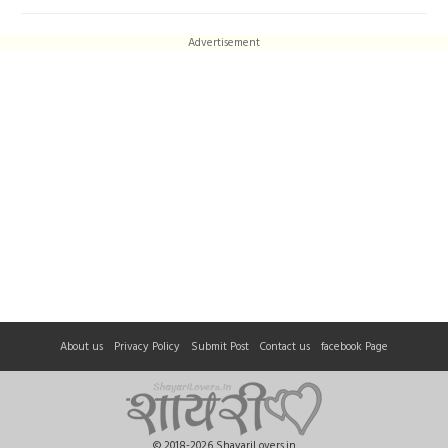
Advertisement
About us
Privacy Policy
Submit Post
Contact us
facebook Page
© 2018-2026 ShayariLovers.in