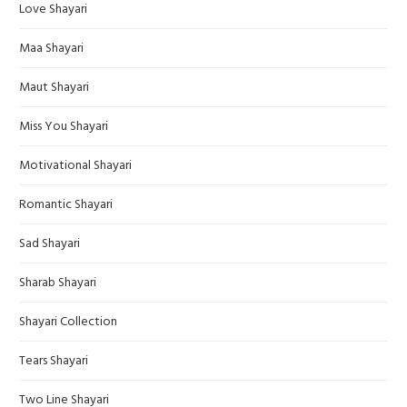
Love Shayari
Maa Shayari
Maut Shayari
Miss You Shayari
Motivational Shayari
Romantic Shayari
Sad Shayari
Sharab Shayari
Shayari Collection
Tears Shayari
Two Line Shayari