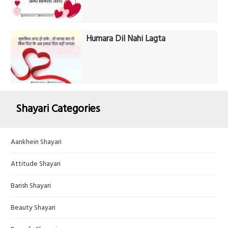
Humara Dil Nahi Lagta
Shayari Categories
Aankhein Shayari
Attitude Shayari
Barish Shayari
Beauty Shayari