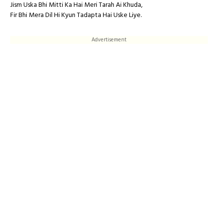
Jism Uska Bhi Mitti Ka Hai Meri Tarah Ai Khuda,
Fir Bhi Mera Dil Hi Kyun Tadapta Hai Uske Liye.
Advertisement