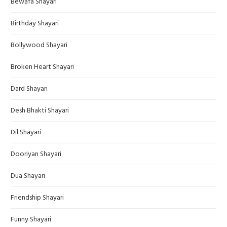
Bewafa Shayari
Birthday Shayari
Bollywood Shayari
Broken Heart Shayari
Dard Shayari
Desh Bhakti Shayari
Dil Shayari
Dooriyan Shayari
Dua Shayari
Friendship Shayari
Funny Shayari