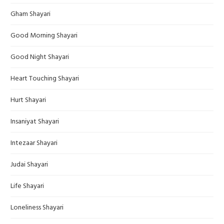
Gham Shayari
Good Morning Shayari
Good Night Shayari
Heart Touching Shayari
Hurt Shayari
Insaniyat Shayari
Intezaar Shayari
Judai Shayari
Life Shayari
Loneliness Shayari