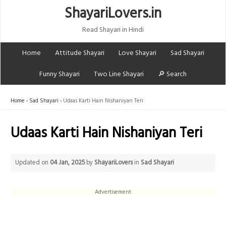
ShayariLovers.in
Read Shayari in Hindi
Home
Attitude Shayari
Love Shayari
Sad Shayari
Funny Shayari
Two Line Shayari
🔎 Search
Home
Sad Shayari
Udaas Karti Hain Nishaniyan Teri
Udaas Karti Hain Nishaniyan Teri
Updated on
04 Jan, 2025
by
ShayariLovers
in
Sad Shayari
Advertisement