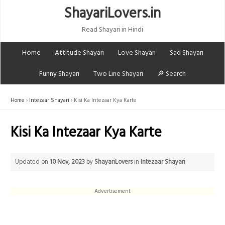
ShayariLovers.in
Read Shayari in Hindi
Home
Attitude Shayari
Love Shayari
Sad Shayari
Funny Shayari
Two Line Shayari
🔎 Search
Home
Intezaar Shayari
Kisi Ka Intezaar Kya Karte
Kisi Ka Intezaar Kya Karte
Updated on
10 Nov, 2023
by
ShayariLovers
in
Intezaar Shayari
Advertisement