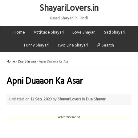
ShayariLovers.in
Read Shayari in Hindi
Home
Attitude Shayari
Love Shayari
Sad Shayari
Funny Shayari
Two Line Shayari
🔎 Search
Home
Dua Shayari
Apni Duaaon Ka Asar
Apni Duaaon Ka Asar
Updated on
12 Sep, 2023
by
ShayariLovers
in
Dua Shayari
Advertisement