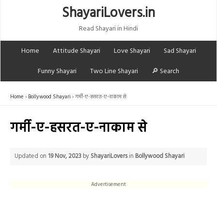
ShayariLovers.in
Read Shayari in Hindi
Home
Attitude Shayari
Love Shayari
Sad Shayari
Funny Shayari
Two Line Shayari
🔎 Search
Home
Bollywood Shayari
गर्मी-ए-हसरत-ए-नाकाम से
गर्मी-ए-हसरत-ए-नाकाम से
Updated on
19 Nov, 2023
by
ShayariLovers
in
Bollywood Shayari
Advertisement