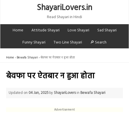
ShayariLovers.in
Read Shayari in Hindi
Home
Attitude Shayari
Love Shayari
Sad Shayari
Funny Shayari
Two Line Shayari
🔎 Search
Home
Bewafa Shayari
बेवफा पर ऐतबार न हुआ होता
बेवफा पर ऐतबार न हुआ होता
Updated on
04 Jan, 2025
by
ShayariLovers
in
Bewafa Shayari
Advertisement