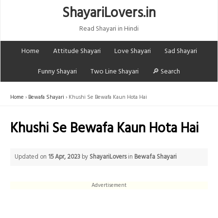
ShayariLovers.in
Read Shayari in Hindi
Home
Attitude Shayari
Love Shayari
Sad Shayari
Funny Shayari
Two Line Shayari
🔎 Search
Home
Bewafa Shayari
Khushi Se Bewafa Kaun Hota Hai
Khushi Se Bewafa Kaun Hota Hai
Updated on
15 Apr, 2023
by
ShayariLovers
in
Bewafa Shayari
Advertisement