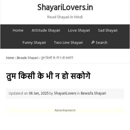
ShayariLovers.in
Read Shayari in Hindi
Home
Attitude Shayari
Love Shayari
Sad Shayari
Funny Shayari
Two Line Shayari
🔎 Search
Home
Bewafa Shayari
तुम किसी के भी न हो सकोगे
तुम किसी के भी न हो सकोगे
Updated on
06 Jan, 2025
by
ShayariLovers
in
Bewafa Shayari
Advertisement