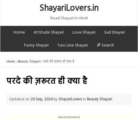
ShayariLovers.in
Read Shayari in Hindi
Home
Attitude Shayari
Love Shayari
Sad Shayari
Funny Shayari
Two Line Shayari
🔎 Search
Home
Beauty Shayari
परदे की ज़रूरत ही क्या है
परदे की ज़रूरत ही क्या है
Updated on
20 Sep, 2024
by
ShayariLovers
in
Beauty Shayari
Advertisement