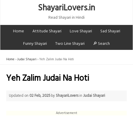
ShayariLovers.in
Read Shayari in Hindi
Home
Attitude Shayari
Love Shayari
Sad Shayari
Funny Shayari
Two Line Shayari
🔎 Search
Home
Judai Shayari
Yeh Zalim Judai Na Hoti
Yeh Zalim Judai Na Hoti
Updated on
02 Feb, 2025
by
ShayariLovers
in
Judai Shayari
Advertisement