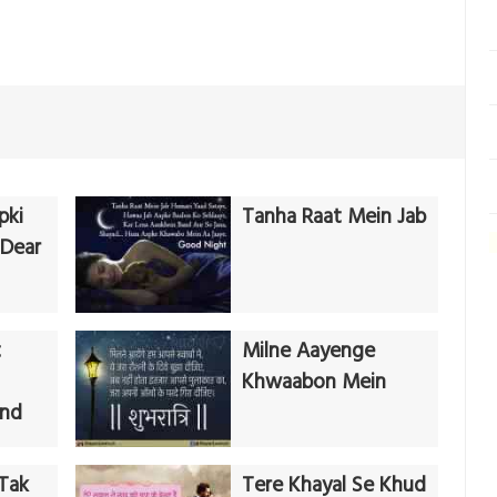
pki
Tanha Raat Mein Jab
 Dear
t
Milne Aayenge
Khwaabon Mein
end
 Tak
Tere Khayal Se Khud