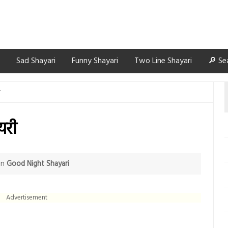
Sad Shayari
Funny Shayari
Two Line Shayari
🔎 Se
ी
यरी
in
Good Night Shayari
Advertisement