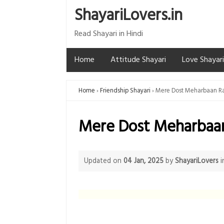
ShayariLovers.in
Read Shayari in Hindi
Home
Attitude Shayari
Love Shayari
Home
Friendship Shayari
Mere Dost Meharbaan R
Mere Dost Meharbaa
Updated on
04 Jan, 2025
by
ShayariLovers
i