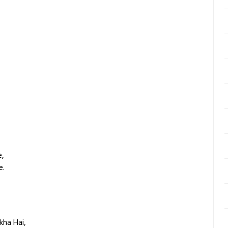
e,
e.
kha Hai,