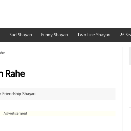
Sad Shayari
Funny Shayari
Two Line Shayari
🔎 Se
ahe
n Rahe
n
Friendship Shayari
Advertisement