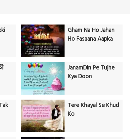
ki
Gham Na Ho Jahan
Ho Fasaana Aapka
की
JanamDin Pe Tujhe
Kya Doon
 Tak
Tere Khayal Se Khud
Ko