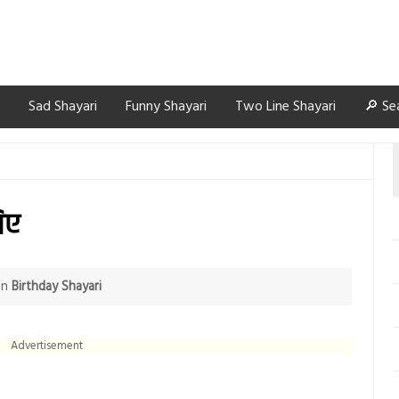
Sad Shayari
Funny Shayari
Two Line Shayari
🔎 Se
लिए
in
Birthday Shayari
Advertisement