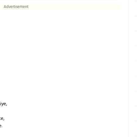
Advertisement
iye,
te,
e.