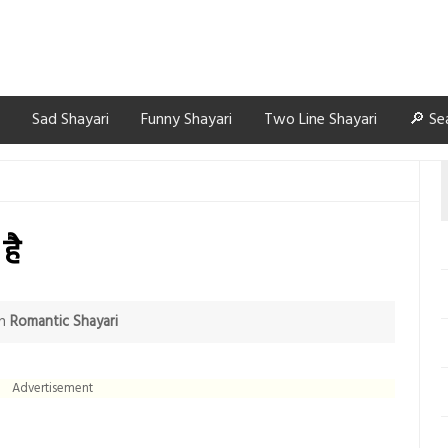
Sad Shayari
Funny Shayari
Two Line Shayari
🔎 Se
है
in
Romantic Shayari
Advertisement