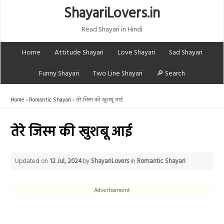
ShayariLovers.in
Read Shayari in Hindi
Home
Attitude Shayari
Love Shayari
Sad Shayari
Funny Shayari
Two Line Shayari
🔎 Search
Home
Romantic Shayari
तेरे जिस्म की खुशबू आई
तेरे जिस्म की खुशबू आई
Updated on
12 Jul, 2024
by
ShayariLovers
in
Romantic Shayari
Advertisement