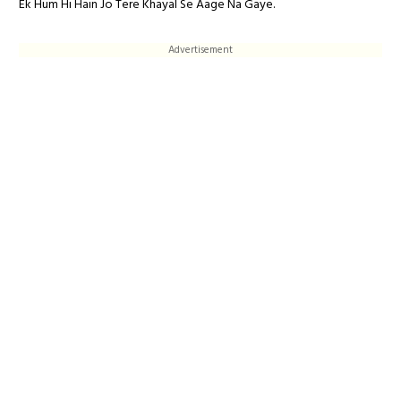
Ek Hum Hi Hain Jo Tere Khayal Se Aage Na Gaye.
Advertisement