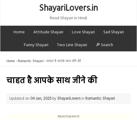
ShayariLovers.in
Read Shayari in Hindi
Home
Attitude Shayari
Love Shayari
Sad Shayari
Funny Shayari
Two Line Shayari
🔎 Search
Home
Romantic Shayari
चाहत है आपके साथ जीने की
चाहत है आपके साथ जीने की
Updated on
04 Jan, 2025
by
ShayariLovers
in
Romantic Shayari
Advertisement