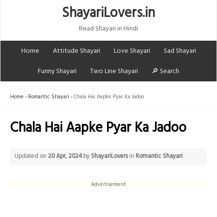
ShayariLovers.in
Read Shayari in Hindi
Home
Attitude Shayari
Love Shayari
Sad Shayari
Funny Shayari
Two Line Shayari
🔎 Search
Home
Romantic Shayari
Chala Hai Aapke Pyar Ka Jadoo
Chala Hai Aapke Pyar Ka Jadoo
Updated on
20 Apr, 2024
by
ShayariLovers
in
Romantic Shayari
Advertisement