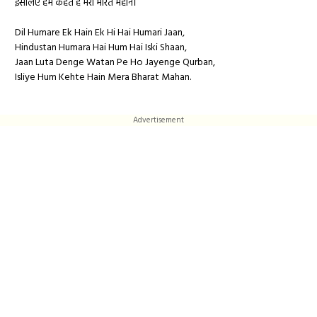
इसलिए हम कहते हैं मेरा भारत महान।
Dil Humare Ek Hain Ek Hi Hai Humari Jaan,
Hindustan Humara Hai Hum Hai Iski Shaan,
Jaan Luta Denge Watan Pe Ho Jayenge Qurban,
Isliye Hum Kehte Hain Mera Bharat Mahan.
Advertisement