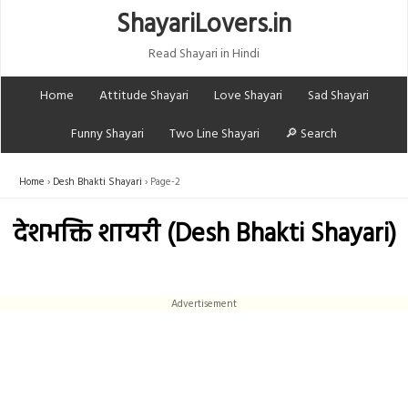
ShayariLovers.in
Read Shayari in Hindi
Home
Attitude Shayari
Love Shayari
Sad Shayari
Funny Shayari
Two Line Shayari
🔎 Search
Home
Desh Bhakti Shayari
Page-2
देशभक्ति शायरी (Desh Bhakti Shayari)
Advertisement