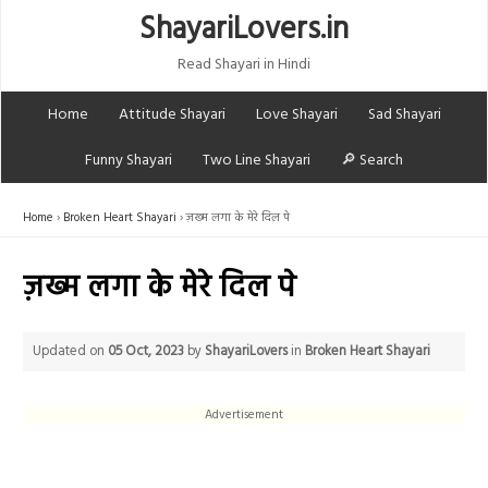
ShayariLovers.in
Read Shayari in Hindi
Home
Attitude Shayari
Love Shayari
Sad Shayari
Funny Shayari
Two Line Shayari
🔎 Search
Home
Broken Heart Shayari
ज़ख्म लगा के मेरे दिल पे
ज़ख्म लगा के मेरे दिल पे
Updated on
05 Oct, 2023
by
ShayariLovers
in
Broken Heart Shayari
Advertisement